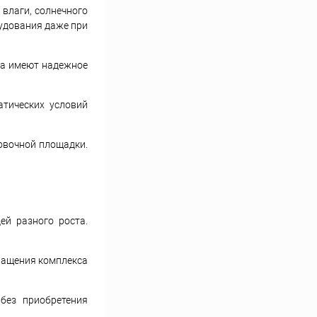
 влаги, солнечного
рудования даже при
та имеют надежное
атических условий
овочной площадки.
й разного роста.
нащения комплекса
без приобретения