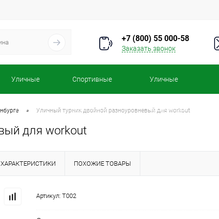
+7 (800) 55 000-58
Заказать звонок
Уличные
Спортивные
Уличные
турники
комплексы
тренажеры
•
инбурге
Уличный турник двойной разноуровневый для workout
вый для workout
ХАРАКТЕРИСТИКИ
ПОХОЖИЕ ТОВАРЫ
Артикул:
Т002