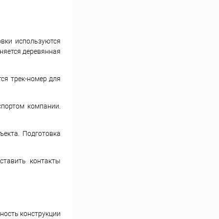
овки используются
еняется деревянная
ся трек-номер для
спортом компании.
ъекта. Подготовка
ставить контакты
сность конструкции