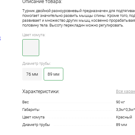
Описание товара:
Турник двойной разноуровневый предназначен для подтягива
помогает значительно развить мышцы спины. Кроме того, по
развивает и множество других мышц, косвенно прорабатыва
половину тела. Высоту перекладин можно регулировать.
Цвет хомута:
Диаметр трубы:
76 мм
89 мм
Характеристики:
Все хара
Вес
90 кг
Габариты
3,3м*0,3м
Цвет хомута
Красный
Диаметр трубы
89 мм