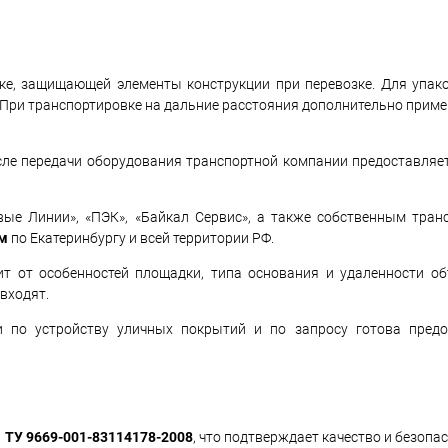
ке, защищающей элементы конструкции при перевозке. Для упак
. При транспортировке на дальние расстояния дополнительно прим
сле передачи оборудования транспортной компании предоставляет
ые Линии», «ПЭК», «Байкал Сервис», а также собственным тран
ом
по Екатеринбургу и всей территории РФ.
т от особенностей площадки, типа основания и удаленности об
входят.
 по устройству уличных покрытий и по запросу готова предо
и
ТУ 9669-001-83114178-2008
, что подтверждает качество и безопа