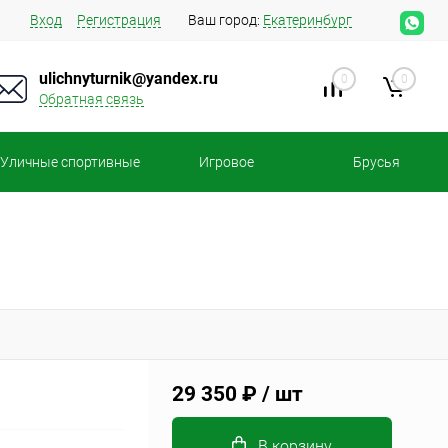
Вход
Регистрация
Ваш город:
Екатеринбург
ulichnyturnik@yandex.ru
0
0
Обратная связь
Уличные спортивные
Игровое
Брусья
площадки
оборудование
29 350 ₽
/ шт
В корзину