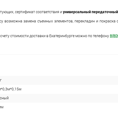
ктующих, сертификат соответствия и
универсальный передаточный
осу возможна замена съемных элементов, перекладин и покраска 
асчету стоимости доставки в Екатеринбурге можно по телефону
8(80
г
м*0,3м*0,15м
сный
мм