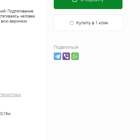
ний. Подтягивание
дтягиваясь человек
я всю верхнюю
Купить в 1 клик
Поделиться
ктеристики
*0,15м