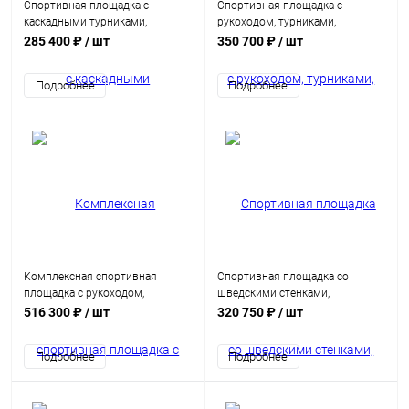
Спортивная площадка с
Спортивная площадка с
каскадными турниками,
рукоходом, турниками,
брусьями, шведской стенкой и
шведской стенкой, змеевиком и
285 400 ₽
/ шт
350 700 ₽
/ шт
скамьями для пресса
брусьями
Подробнее
Подробнее
Комплексная спортивная
Спортивная площадка со
площадка с рукоходом,
шведскими стенками,
турниками, брусьями, шведской
турниками, брусьями и
516 300 ₽
/ шт
320 750 ₽
/ шт
стенкой и скамьями
мишенью для метания
Подробнее
Подробнее