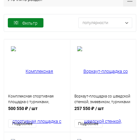
популярности
Фильтр
Комплексная спортивная
Воркаут-площадка со шведской
площадка с турниками,
стенкой, змеевиком, турниками
брусьями, рукоходами,
и брусьями
500 550 ₽
/ шт
257 550 ₽
/ шт
скамьями и мишенью
Подробнее
Подробнее