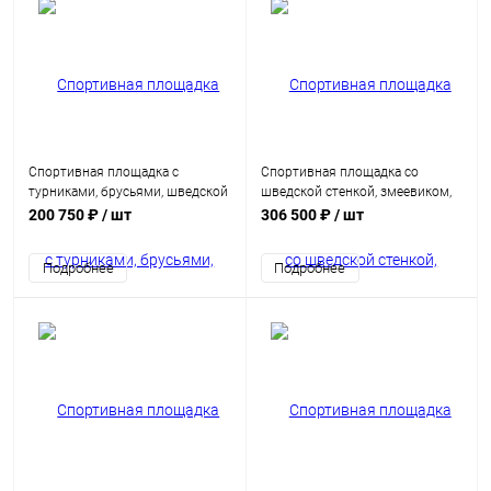
Спортивная площадка с
Спортивная площадка со
турниками, брусьями, шведской
шведской стенкой, змеевиком,
стенкой и скамьей для пресса
турниками и брусьями
200 750 ₽
/ шт
306 500 ₽
/ шт
Подробнее
Подробнее