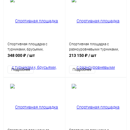
Спортивная площадка с
Спортивная площадка с
турниками, брусьями,
разноуровневыми турниками,
рукоходом, шведской стенкой и
брусьями и скамьей для пресса
348 000 ₽
/ шт
213 150 ₽
/ шт
мишенью
Подробнее
Подробнее