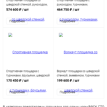
Спортивная площадка со
Спортивная площадка с
шведской стенкой, рукоходом,
рукоходом, турниками,
турниками и брусьями
брусьями, шведской стенкой и
574 600 ₽
/ шт
464 750 ₽
/ шт
скамьями
Подробнее
Подробнее
Спортивная площадка с
Воркаут площадка со шведской
турниками, брусьями, шведской
стенкой, змеевиком, турниками
стенкой, скамьей и мишенью
и брусьями
170 450 ₽
/ шт
199 600 ₽
/ шт
для метания
Подробнее
Подробнее
В категории представлены площадки для сдачи норм ВФСК ГТО